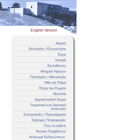
English Version
Αρχική
Εκκλησίες / Εξωκκλήσια
Έργα
Ιστορία
Εκπαίδευση
Μνημείο Ηρώων
Πολιτισμός / Αθλητισμός
Ήθη και Έθιμα
Πέτρα του Ρωμιού
Μουσεία
Αρχαιολογικοί Χώροι
Τουριστική και Οικιστική
Ανάπτυξη
Συνεργασίες / Προγράμματα
Χρήσιμες Πληροφορίες
Πώς να έρθετε
Φυσικό Περιβάλλον
Λεύκωμα Εκδηλώσεων