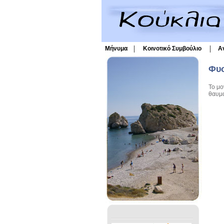
|
|
Μήνυμα
Κοινοτικό Συμβούλιο
Α
Φυσ
Το μο
θαυμά